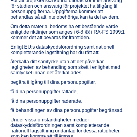
För att projektet ska kunna utföras kommer ansvarig
för studien och ansvarig för projektet ha tillgång till
personuppgifterna. Uppgifterna kommer att
behandlas så att inte obehöriga kan ta del av dem.
Om detta material bedöms ha ett bestående värde
enligt de riktlinjer som anges i 6-8 §§ i RA-FS 1999:1
kommer det att bevaras för framtiden.
Enligt EU:s dataskyddsförordning samt nationell
kompletterande lagstiftning har du rätt att:
återkalla ditt samtycke utan att det påverkar
lagligheten av behandling som skett i enlighet med
samtycket innan det återkallades,
begära tillgång till dina personuppgifter,
få dina personuppgifter rättade,
få dina personuppgifter raderade,
få behandlingen av dina personuppgifter begränsad.
Under vissa omständigheter medger
dataskyddsförordningen samt kompletterande
nationell lagstiftning undantag för dessa rättigheter,
som kan komma att tillämpas.